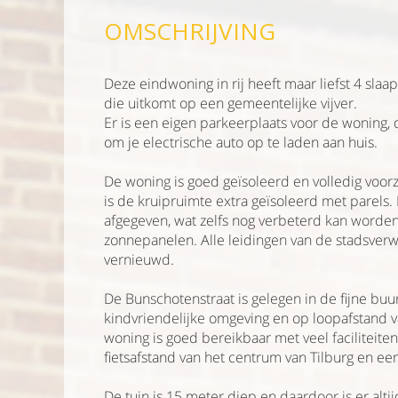
OMSCHRIJVING
Deze eindwoning in rij heeft maar liefst 4 sla
die uitkomt op een gemeentelijke vijver.
Er is een eigen parkeerplaats voor de woning,
om je electrische auto op te laden aan huis.
De woning is goed geïsoleerd en volledig voorz
is de kruipruimte extra geïsoleerd met parels. 
afgegeven, wat zelfs nog verbeterd kan worden
zonnepanelen. Alle leidingen van de stadsverw
vernieuwd.
De Bunschotenstraat is gelegen in de fijne buu
kindvriendelijke omgeving en op loopafstand 
woning is goed bereikbaar met veel faciliteite
fietsafstand van het centrum van Tilburg en een
De tuin is 15 meter diep en daardoor is er alti