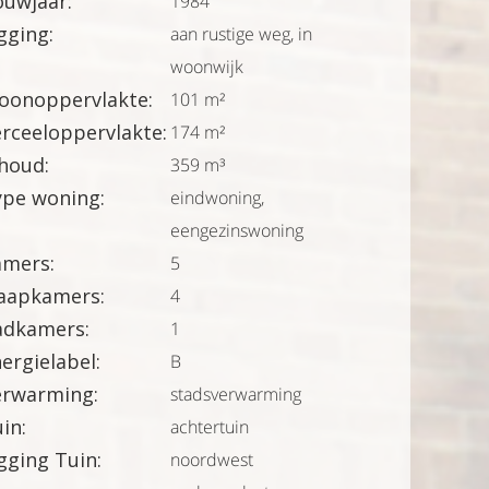
uwjaar:
1984
gging:
aan rustige weg, in
woonwijk
oonoppervlakte:
101 m²
rceeloppervlakte:
174 m²
houd:
359 m³
ype woning:
eindwoning,
eengezinswoning
amers:
5
laapkamers:
4
adkamers:
1
ergielabel:
B
erwarming:
stadsverwarming
in:
achtertuin
gging Tuin:
noordwest