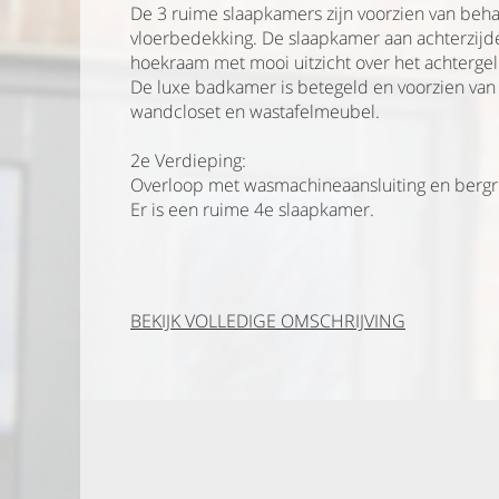
De 3 ruime slaapkamers zijn voorzien van beha
vloerbedekking. De slaapkamer aan achterzijd
hoekraam met mooi uitzicht over het achterge
De luxe badkamer is betegeld en voorzien van
wandcloset en wastafelmeubel.
2e Verdieping:
Overloop met wasmachineaansluiting en berg
Er is een ruime 4e slaapkamer.
BIJZONDERHEDEN:
> woonoppervlak: 101 m2
BEKIJK VOLLEDIGE OMSCHRIJVING
> perceelopprvlak: 174 m2
> bouwjaar 1984
> energielabel B
> diepe achtertuin aan vijver
> stadsverwarming met nieuwe leidingen
> parkeerplaats op eigen terrein
> keukenapparatuur gedeeltelijk vernieuwd in