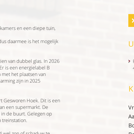
apkamers en een diepe tuin,
 dus daarmee is het mogelijk
U
ien van dubbel glas. In 2026
Er is een energielabel B
 met het plaatsen van
arming zijn in 2025
K
rt Gesworen Hoek. Dit is een
van een supermarkt. De
Vr
n in de buurt. Gelegen op
Aa
 treinstation.
B
jd wel zon of schaduw te