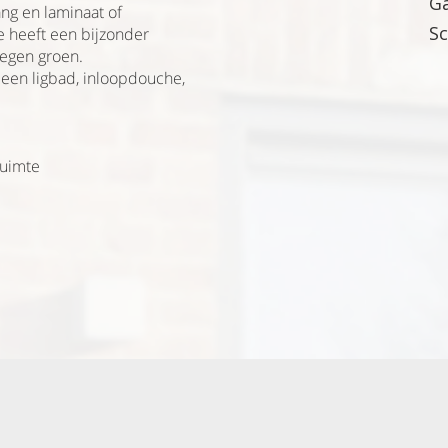
Ga
ng en laminaat of
Sc
e heeft een bijzonder
legen groen.
 een ligbad, inloopdouche,
ruimte
 2022