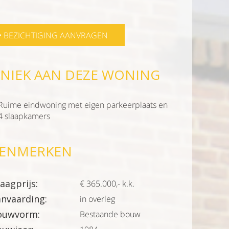
BEZICHTIGING AANVRAGEN
NIEK AAN DEZE WONING
Ruime eindwoning met eigen parkeerplaats en
4 slaapkamers
ENMERKEN
aagprijs:
€ 365.000,- k.k.
nvaarding:
in overleg
ouwvorm:
Bestaande bouw