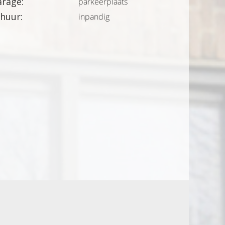
rage:
parkeerplaats
huur:
inpandig