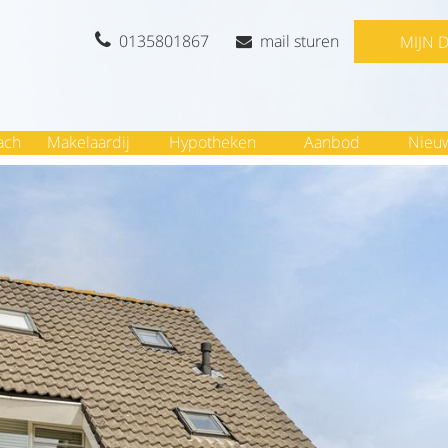
0135801867
mail sturen
MIJN 
ach
Makelaardij
Hypotheken
Aanbod
Nieu