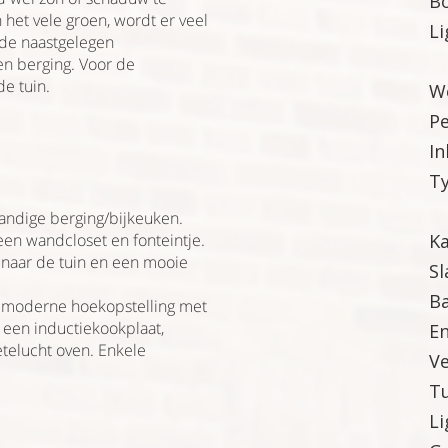
Bo
 het vele groen, wordt er veel
Li
 de naastgelegen
en berging. Voor de
de tuin.
W
Pe
In
T
pandige berging/bijkeuken.
 een wandcloset en fonteintje.
K
naar de tuin en een mooie
S
B
n moderne hoekopstelling met
 een inductiekookplaat,
En
etelucht oven. Enkele
V
Tu
Li