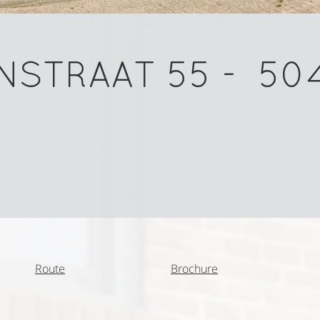
STRAAT 55
-
50
Route
Brochure